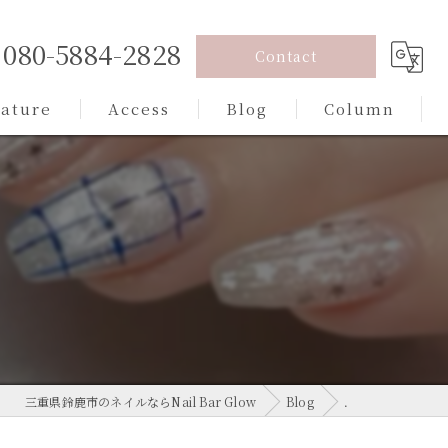
080-5884-2828
Contact
eature
Access
Blog
Column
込みデザイン
ジェル
ンド
プル
カラー
三重県鈴鹿市のネイルならNail Bar Glow
Blog
．