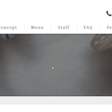
Concept
Menu
Staff
FAQ
F
ommitment
持ち
パラ
．
トレ
シン
ワン