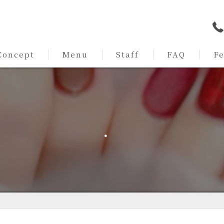
Concept
Menu
Staff
FAQ
F
ommitment
持ち
パラ
．
トレ
シン
ワン