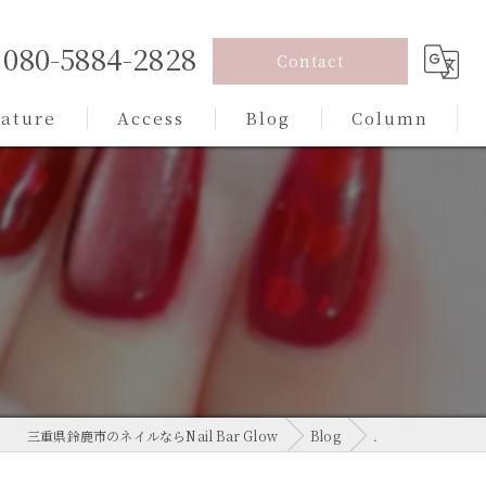
080-5884-2828
Contact
eature
Access
Blog
Column
込みデザイン
ジェル
ンド
プル
カラー
三重県鈴鹿市のネイルならNail Bar Glow
Blog
．